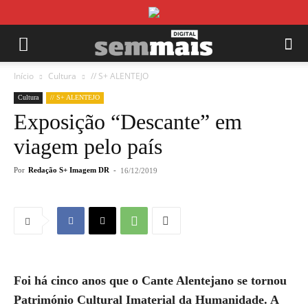
Início
Cultura
// S+ ALENTEJO
Cultura
// S+ ALENTEJO
Exposição “Descante” em
viagem pelo país
Por
Redação S+ Imagem DR
-
16/12/2019
Foi há cinco anos que o Cante Alentejano se tornou
Património Cultural Imaterial da Humanidade. A