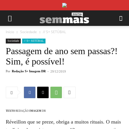
Início
Sociedade
// S+ SETÚBAL
Sociedade
// S+ SETÚBAL
Passagem de ano sem passas?!
Sim, é possível!
Por
Redação S+ Imagem DR
-
29/12/2019
TEXTO
REDAÇÃO
IMAGEM
DR
Réveillon que se preze, obriga a muitos rituais. O mais