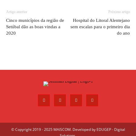
Artigo anterior
Próximo artigo
Cinco municípios da região de
Hospital do Litoral Alentejano
Setúbal dão as boas vindas a
sem escalas para o primeiro dia
2020
do ano
© Copyright 2019 - 2025 MAISCOM. Developed by
EDUGEP - Digital
Solutions
.