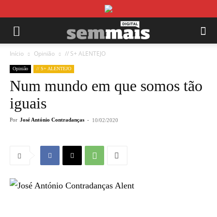
Início
Opinião
// S+ ALENTEJO
Opinião
// S+ ALENTEJO
Num mundo em que somos tão
iguais
Por
José António Contradanças
-
10/02/2020