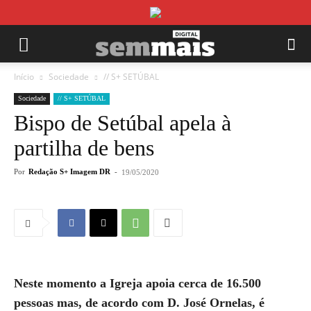
Início
Sociedade
// S+ SETÚBAL
Sociedade
// S+ SETÚBAL
Bispo de Setúbal apela à
partilha de bens
Por
Redação S+ Imagem DR
-
19/05/2020
Neste momento a Igreja apoia cerca de 16.500
pessoas mas, de acordo com D. José Ornelas, é