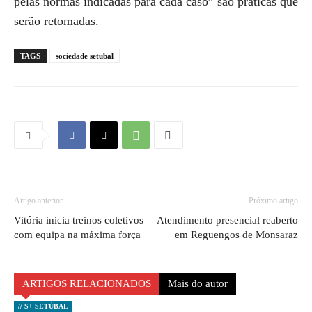
pelas normas indicadas para cada caso” são práticas que
serão retomadas.
TAGS
sociedade setubal
Artigo anterior
Próximo artigo
Vitória inicia treinos coletivos
Atendimento presencial reaberto
com equipa na máxima força
em Reguengos de Monsaraz
ARTIGOS RELACIONADOS
Mais do autor
// S+ SETÚBAL