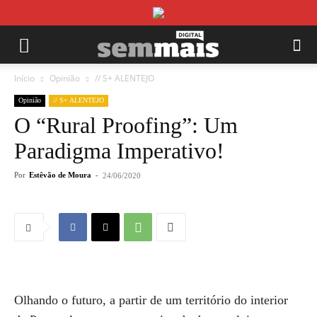
Início
Opinião
// S+ ALENTEJO
Opinião
// S+ ALENTEJO
O “Rural Proofing”: Um
Paradigma Imperativo!
Por
Estêvão de Moura
-
24/06/2020
Olhando o futuro, a partir de um território do interior