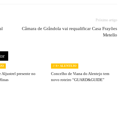
Próximo artigo
al
Câmara de Grândola vai requalificar Casa Frayões
Metello
tor
EJO
// S+ ALENTEJO
 Aljustrel presente no
Concelho de Viana do Alentejo tem
Minas
novo roteiro “GUARD&GUIDE”