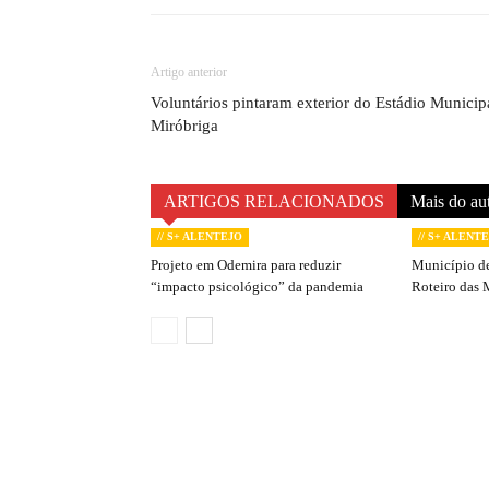
Artigo anterior
Voluntários pintaram exterior do Estádio Municip
Miróbriga
ARTIGOS RELACIONADOS
Mais do au
// S+ ALENTEJO
// S+ ALENT
Projeto em Odemira para reduzir
Município de
“impacto psicológico” da pandemia
Roteiro das 