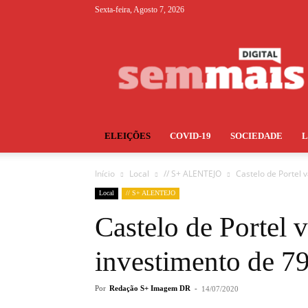
Sexta-feira, Agosto 7, 2026
S+
ELEIÇÕES
COVID-19
SOCIEDADE
Início
Local
// S+ ALENTEJO
Castelo de Portel 
Local
// S+ ALENTEJO
Castelo de Portel v
investimento de 79
Por
Redação S+ Imagem DR
-
14/07/2020