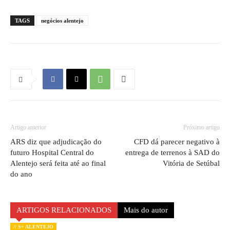
TAGS
negócios alentejo
Artigo anterior
Próximo artigo
ARS diz que adjudicação do
CFD dá parecer negativo à
futuro Hospital Central do
entrega de terrenos à SAD do
Alentejo será feita até ao final
Vitória de Setúbal
do ano
ARTIGOS RELACIONADOS
Mais do autor
// S+ ALENTEJO