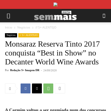
Início
Negócios
// S+ ALENTEJO
Negócios
// S+ ALENTEJO
Monsaraz Reserva Tinto 2017
conquista “Best in Show” no
Decanter World Wine Awards
Por
Redação S+ Imagem DR
-
24/09/2020
A Carmim voltou a ser premiada num dos concursos