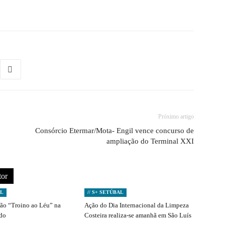
Próximo artigo
Consórcio Etermar/Mota- Engil vence concurso de
ampliação do Terminal XXI
tor
AL
// S+ SETÚBAL
ção “Troino ao Léu” na
Ação do Dia Internacional da Limpeza
ado
Costeira realiza-se amanhã em São Luís