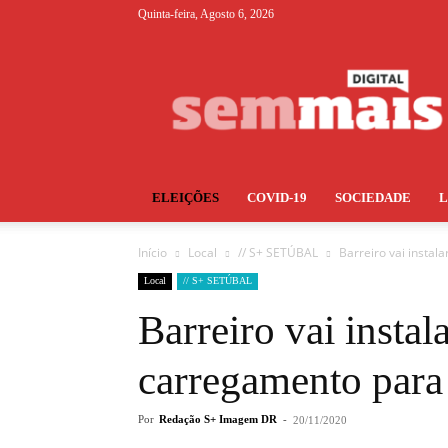
Quinta-feira, Agosto 6, 2026
S+
ELEIÇÕES
COVID-19
SOCIEDADE
Início
Local
// S+ SETÚBAL
Barreiro vai instal
Local
// S+ SETÚBAL
Barreiro vai instal
carregamento para 
Por
Redação S+ Imagem DR
-
20/11/2020