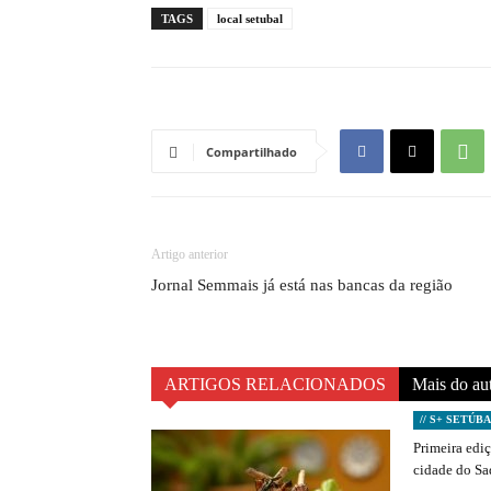
TAGS
local setubal
Compartilhado
Artigo anterior
Jornal Semmais já está nas bancas da região
ARTIGOS RELACIONADOS
Mais do au
// S+ SETÚB
Primeira edi
cidade do S