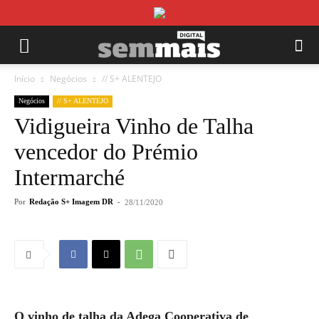
Início
Negócios
// S+ ALENTEJO
Negócios
// S+ ALENTEJO
Vidigueira Vinho de Talha
vencedor do Prémio
Intermarché
Por
Redação S+ Imagem DR
-
28/11/2020
O vinho de talha da Adega Cooperativa de