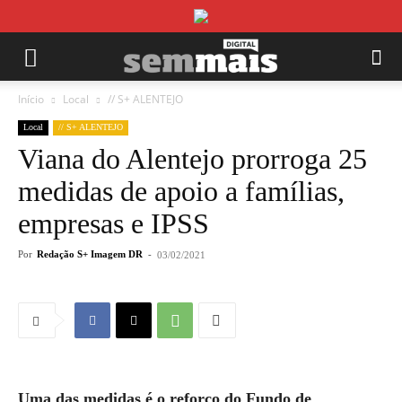
Início
Local
// S+ ALENTEJO
Local
// S+ ALENTEJO
Viana do Alentejo prorroga 25
medidas de apoio a famílias,
empresas e IPSS
Por
Redação S+ Imagem DR
-
03/02/2021
Uma das medidas é o reforço do Fundo de