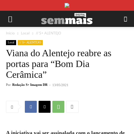
Início
Local
// S+ ALENTEJO
Local
// S+ ALENTEJO
Viana do Alentejo reabre as
portas para “Bom Dia
Cerâmica”
Por
Redação S+ Imagem DR
-
13/05/2021
A iniciativa vai ser assinalada com o lançamento de