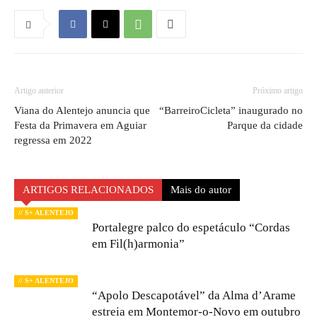
Artigo anterior
Próximo artigo
Viana do Alentejo anuncia que
“BarreiroCicleta” inaugurado no
Festa da Primavera em Aguiar
Parque da cidade
regressa em 2022
ARTIGOS RELACIONADOS
Mais do autor
// S+ ALENTEJO
Portalegre palco do espetáculo “Cordas
em Fil(h)armonia”
// S+ ALENTEJO
“Apolo Descapotável” da Alma d’Arame
estreia em Montemor-o-Novo em outubro