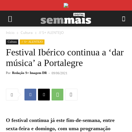
Início
Cultura
// S+ ALENTEJO
Cultura
// S+ ALENTEJO
Festival Ibérico continua a ‘dar
música’ a Portalegre
Por
Redação S+ Imagem DR
-
09/06/2021
O festival continua já este fim-de-semana, entre
sexta-feira e domingo, com uma programação