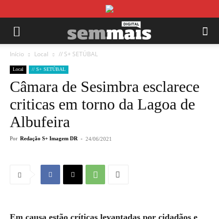
Início
Local
// S+ SETÚBAL
Local
// S+ SETÚBAL
Câmara de Sesimbra esclarece
criticas em torno da Lagoa de
Albufeira
Por
Redação S+ Imagem DR
-
24/06/2021
Em causa estão críticas levantadas por cidadãos e