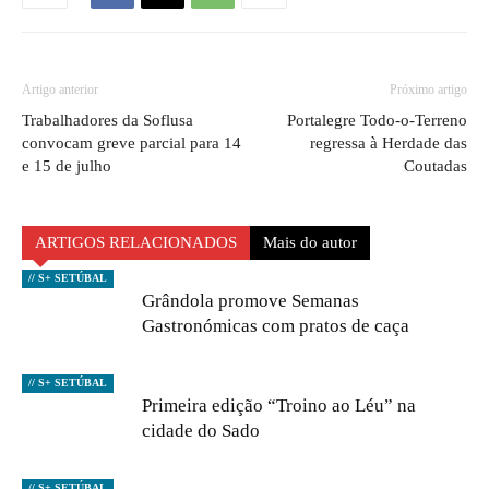
Artigo anterior
Próximo artigo
Trabalhadores da Soflusa
Portalegre Todo-o-Terreno
convocam greve parcial para 14
regressa à Herdade das
e 15 de julho
Coutadas
ARTIGOS RELACIONADOS
Mais do autor
// S+ SETÚBAL
Grândola promove Semanas
Gastronómicas com pratos de caça
// S+ SETÚBAL
Primeira edição “Troino ao Léu” na
cidade do Sado
// S+ SETÚBAL