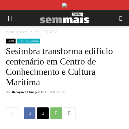
Início
Local
// S+ SETÚBAL
Local
// S+ SETÚBAL
Sesimbra transforma edifício
centenário em Centro de
Conhecimento e Cultura
Marítima
Por
Redação S+ Imagem DR
-
03/07/2021