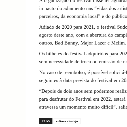
A organização do festival disse ter aguard
impacto do adiamento nas “vidas dos artist
parceiros, da economia local” e do público
Adiado de 2020 para 2021, o festival Sudo
agosto deste ano, com a abertura do campi
outros, Bad Bunny, Major Lazer e Melim.
Os bilhetes do festival adquiridos para 2
sem necessidade de troca ou emissão de n
No caso de reembolso, é possível solicitá-l
seguintes à data prevista do festival em 20
“Depois de dois anos sem podermos reali
para desfrutar do Festival em 2022, estará
atravessa um momento muito difícil”, sali
TAGS
cultura alentejo