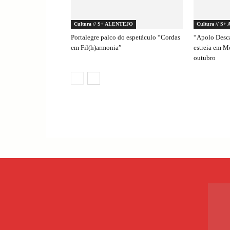
Cultura // S+ ALENTEJO
Cultura // S
Portalegre palco do espetáculo “Cordas
“Apolo Desc
em Fil(h)armonia”
estreia em 
outubro