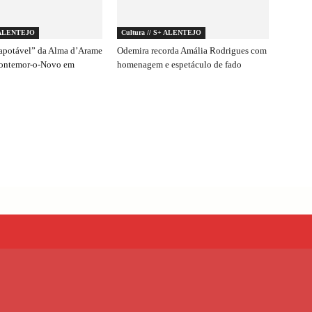
+ ALENTEJO
Cultura // S+ ALENTEJO
apotável” da Alma d’Arame
Odemira recorda Amália Rodrigues com
Montemor-o-Novo em
homenagem e espetáculo de fado