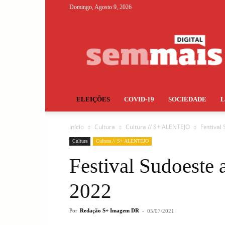
Domingo, Agosto 9, 2026
S+
ELEIÇÕES
COVID-19
SOCIEDADE
Início
Cultura
Cultura // S+ ALENTEJO
Festival
Cultura
Cultura // S+ ALENTEJO
Festival Sudoeste 
2022
Por
Redação S+ Imagem DR
-
05/07/2021