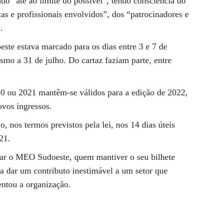
ado “até ao limite do possível”, tendo consciência do
as e profissionais envolvidos”, dos “patrocinadores e
.
este estava marcado para os dias entre 3 e 7 de
smo a 31 de julho. Do cartaz faziam parte, entre
020 ou 2021 mantêm-se válidos para a edição de 2022,
ovos ingressos.
o, nos termos previstos pela lei, nos 14 dias úteis
21.
zar o MEO Sudoeste, quem mantiver o seu bilhete
 a dar um contributo inestimável a um setor que
entou a organização.