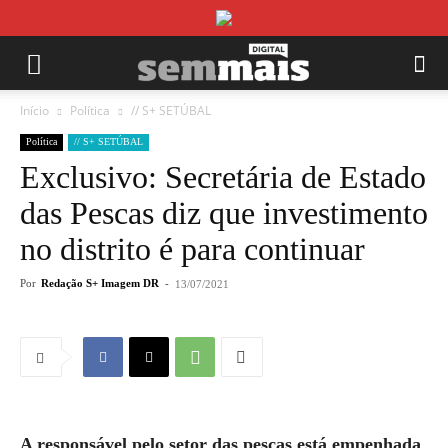
Início
Política
// S+ SETÚBAL
Política
// S+ SETÚBAL
Exclusivo: Secretária de Estado
das Pescas diz que investimento
no distrito é para continuar
Por
Redação S+ Imagem DR
-
13/07/2021
A responsável pelo setor das pescas está empenhada