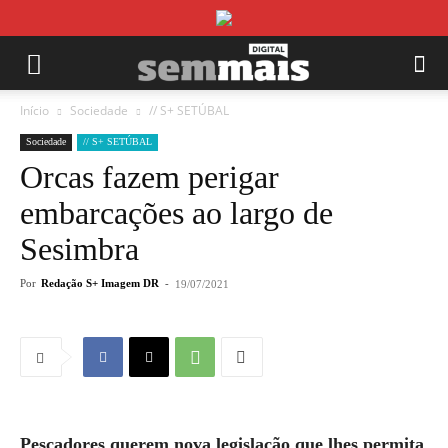
Início
Sociedade
// S+ SETÚBAL
Sociedade
// S+ SETÚBAL
Orcas fazem perigar
embarcações ao largo de
Sesimbra
Por
Redação S+ Imagem DR
-
19/07/2021
Pescadores querem nova legislação que lhes permita