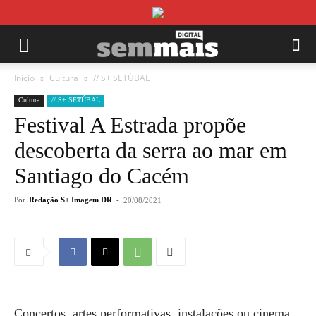
Início
Cultura
// S+ SETÚBAL
Cultura
// S+ SETÚBAL
Festival A Estrada propõe
descoberta da serra ao mar em
Santiago do Cacém
Por
Redação S+ Imagem DR
-
20/08/2021
Concertos, artes performativas, instalações ou cinema