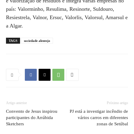
e valorização de resíduos e integra várias empresas no
país: Valorminho, Resulima, Resinorte, Suldouro,
Resiestrela, Valnor, Ersuc, Valorlis, Valorsul, Amarsul e
a Algar.
TAGS
sociedade alentejo
Artigo anterior
Próximo artigo
Convento de Jesus inspirou
PJ está a investigar incêndio de
participantes do Arrábida
vários carros em diferentes
Sketchers
zonas de Setúbal