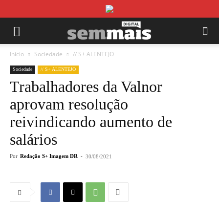
Início
Sociedade
// S+ ALENTEJO
Sociedade
// S+ ALENTEJO
Trabalhadores da Valnor
aprovam resolução
reivindicando aumento de
salários
Por
Redação S+ Imagem DR
-
30/08/2021