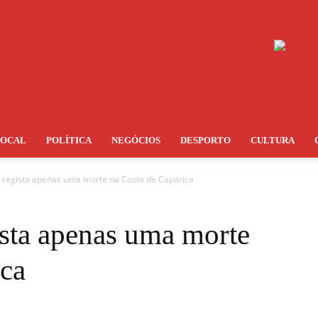
LOCAL
POLÍTICA
NEGÓCIOS
DESPORTO
CULTURA
 regista apenas uma morte na Costa de Caparica
ista apenas uma morte
ica