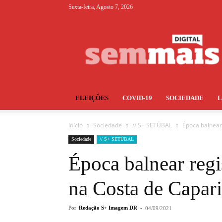
Sexta-feira, Agosto 7, 2026
S+
ELEIÇÕES
COVID-19
SOCIEDADE
Início
Sociedade
// S+ SETÚBAL
Época balnear
Sociedade
// S+ SETÚBAL
Época balnear reg
na Costa de Capar
Por
Redação S+ Imagem DR
-
04/09/2021