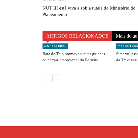
NUT III está viva e sob a tutela do Ministério do
Planeamento
ARTIGOS RELACIONADOS
Mais do au
// S+ SETÚBAL
// S+ SETÚB
Baía do Tejo promove visitas guiadas
Simarsul ass
ao parque empresarial do Barreiro
da Travessia