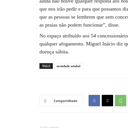
ainda não houve qualquer resposta aos nos
que nos irão pedir e para que possamos di
que as pessoas se lembrem que sem conces
as praias não podem funcionar”, disse.
No espaço atribuído aos 54 concessionário
qualquer afogamento. Miguel Inácio diz qu
doença súbita.
TAGS
sociedade setubal
Compartilhado
Artigo anterior