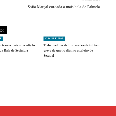
Sofia Marçal coroada a mais bela de Palmela
tor
AL
// S+ SETÚBAL
ocia-se a mais uma edição
Trabalhadores da Lisnave Yards iniciam
 da Baía de Sesimbra
greve de quatro dias no estaleiro de
Setúbal