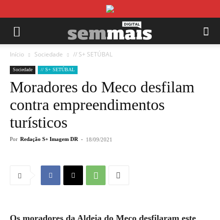
Início
Sociedade
// S+ SETÚBAL
Sociedade
// S+ SETÚBAL
Moradores do Meco desfilam
contra empreendimentos
turísticos
Por
Redação S+ Imagem DR
-
18/09/2021
Os moradores da Aldeia do Meco desfilaram este