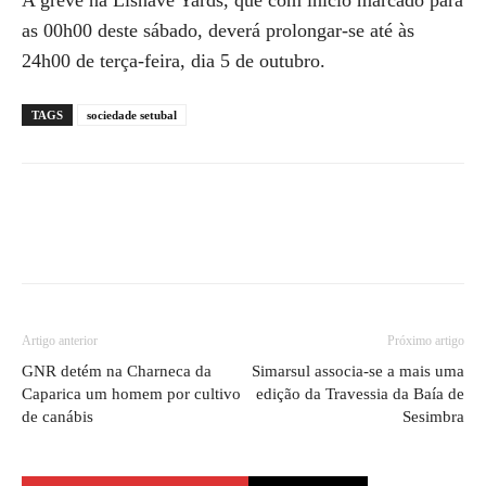
A greve na Lisnave Yards, que com início marcado para
as 00h00 deste sábado, deverá prolongar-se até às
24h00 de terça-feira, dia 5 de outubro.
TAGS
sociedade setubal
Artigo anterior
Próximo artigo
GNR detém na Charneca da
Simarsul associa-se a mais uma
Caparica um homem por cultivo
edição da Travessia da Baía de
de canábis
Sesimbra