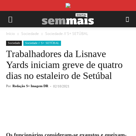
Início
Sociedade
Sociedade // S+ SETÚBAL
Sociedade
Sociedade // S+ SETÚBAL
Trabalhadores da Lisnave
Yards iniciam greve de quatro
dias no estaleiro de Setúbal
Por
Redação S+ Imagem DR
-
02/10/2021
Os funcionários consideram-se exaustos e queixam-