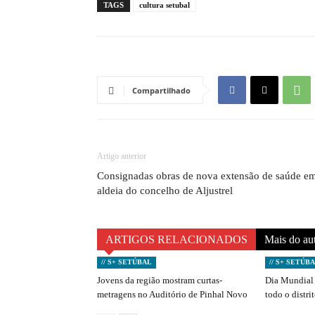
TAGS
cultura setubal
Compartilhado
Artigo anterior
Consignadas obras de nova extensão de saúde e
aldeia do concelho de Aljustrel
ARTIGOS RELACIONADOS
Mais do au
// S+ SETÚBAL
// S+ SETÚB
Jovens da região mostram curtas-
Dia Mundial 
metragens no Auditório de Pinhal Novo
todo o distri