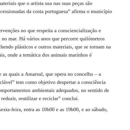
ateriais que o artista usa nas suas peças são
ncessionadas da costa portuguesa” afirma o município
ervenções no que respeita a consciencialização e
te no mar. Há vários anos que percorre quilómetros
olhendo plásticos e outros materiais, que se tornam na
ais, onde a temática dos animais marinhos é
e as quais a Amarsul, que opera no concelho – a
clável” tem como objetivo despertar a consciência
omportamentos ambientais adequados, no sentido de
eduzir, reutilizar e reciclar” conclui.
sexta-feira, entra as 10h00 e as 19h00, e ao sábado,