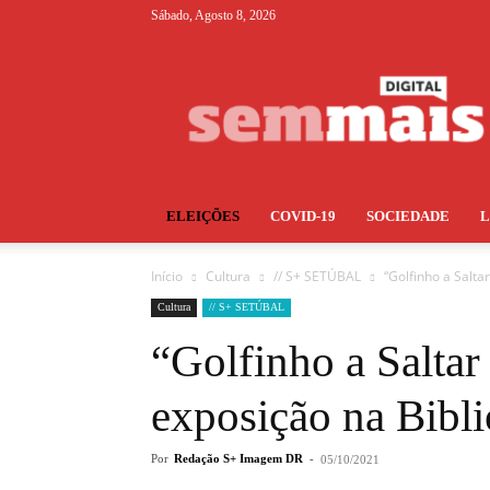
Sábado, Agosto 8, 2026
S+
ELEIÇÕES
COVID-19
SOCIEDADE
Início
Cultura
// S+ SETÚBAL
“Golfinho a Salta
Cultura
// S+ SETÚBAL
“Golfinho a Salta
exposição na Bibli
Por
Redação S+ Imagem DR
-
05/10/2021