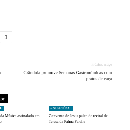
Próximo artigo
m
Grândola promove Semanas Gastronómicas com
pratos de caça
tor
AL
// S+ SETÚBAL
da Música assinalado em
Convento de Jesus palco de recital de
to
Teresa da Palma Pereira