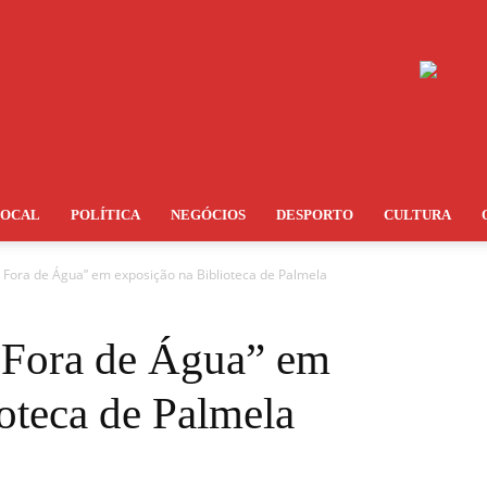
LOCAL
POLÍTICA
NEGÓCIOS
DESPORTO
CULTURA
r Fora de Água” em exposição na Biblioteca de Palmela
r Fora de Água” em
oteca de Palmela