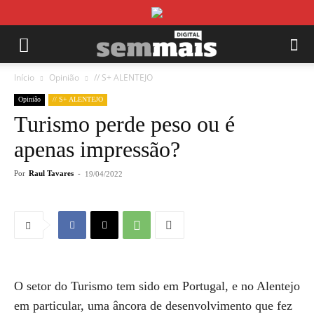
Início
Opinião
// S+ ALENTEJO
Opinião
// S+ ALENTEJO
Turismo perde peso ou é
apenas impressão?
Por
Raul Tavares
-
19/04/2022
O setor do Turismo tem sido em Portugal, e no Alentejo
em particular, uma âncora de desenvolvimento que fez