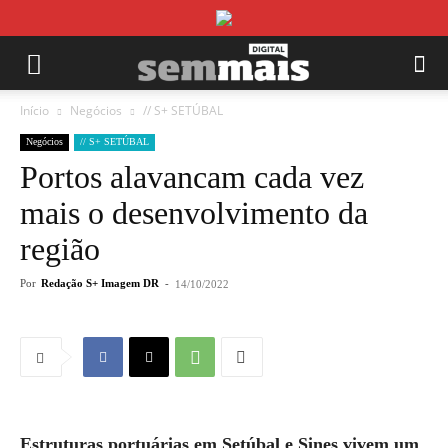
Início
Negócios
// S+ SETÚBAL
Negócios
// S+ SETÚBAL
Portos alavancam cada vez
mais o desenvolvimento da
região
Por
Redação S+ Imagem DR
-
14/10/2022
Estruturas portuárias em Setúbal e Sines vivem um