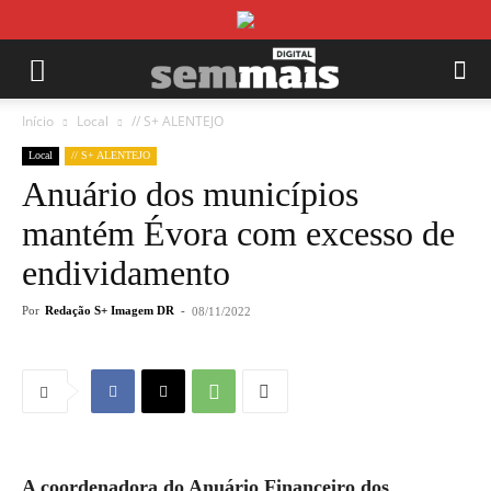
Início
Local
// S+ ALENTEJO
Local
// S+ ALENTEJO
Anuário dos municípios
mantém Évora com excesso de
endividamento
Por
Redação S+ Imagem DR
-
08/11/2022
A coordenadora do Anuário Financeiro dos