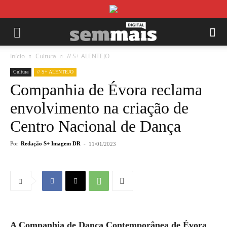
Início
Cultura
// S+ ALENTEJO
Cultura
// S+ ALENTEJO
Companhia de Évora reclama
envolvimento na criação de
Centro Nacional de Dança
Por
Redação S+ Imagem DR
-
11/01/2023
A Companhia de Dança Contemporânea de Évora