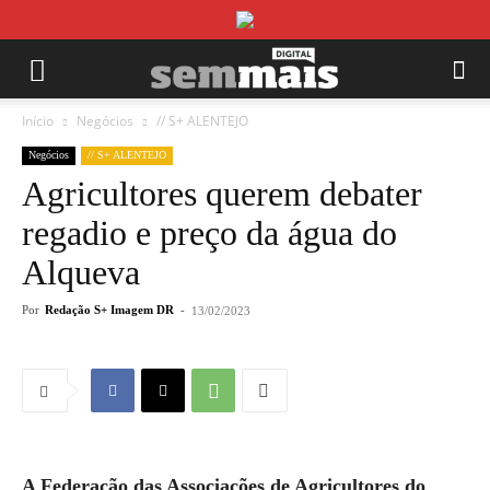
Início
Negócios
// S+ ALENTEJO
Negócios
// S+ ALENTEJO
Agricultores querem debater
regadio e preço da água do
Alqueva
Por
Redação S+ Imagem DR
-
13/02/2023
A Federação das Associações de Agricultores do