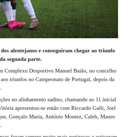
 dos alentejanos e conseguiram chegar ao triunfo
 da segunda parte.
tem Complexo Desportivo Manuel Baião, no concelho
 aos triunfos no Campeonato de Portugal, depois da
.
erações no alinhamento sadino, chamando ao 11 inicial
tória apresentou-se então com Riccardo Galli, Joel
que, Gonçalo Maria, António Montez, Caleb, Mauro
.
enses foram sempre muito mais perigosos e estiveram