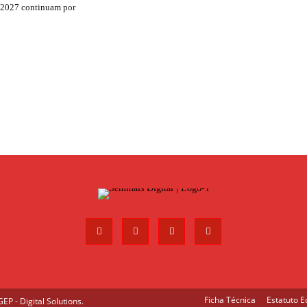
 2027 continuam por
Ficha Técnica
Estatuto Ed
P - Digital Solutions
.