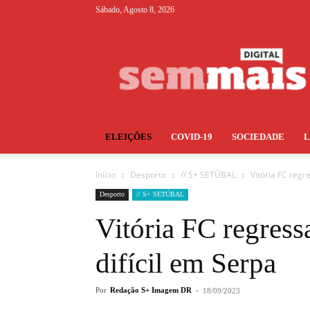
Sábado, Agosto 8, 2026
S+
ELEIÇÕES
COVID-19
SOCIEDADE
Início
Desporto
// S+ SETÚBAL
Vitória FC regr
Desporto
// S+ SETÚBAL
Vitória FC regress
difícil em Serpa
Por
Redação S+ Imagem DR
-
18/09/2023