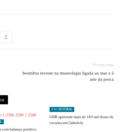
Próximo artigo
Sesimbra investe na museologia ligada ao mar e à
arte da pesca
tor
// S+ SETÚBAL
GNR apreende mais de 183 mil doses de
AL
cocaína em Grândola
 com balanço positivo