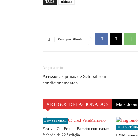
TAGS
ultimas
Compartilhado
Artigo anterior
Acessos às praias de Setúbal sem
condicionamentos
ARTIGOS RELACIONADOS
Mais do au
// S+ SETÚBAL
// S+ SETÚB
Festival Out.Fest no Barreiro com cartaz
fechado da 22.ª edição
FMM termina