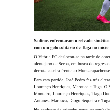
Sadinos enfrentaram o relvado sintético
com um golo solitário de Tuga no início
O Vitória FC deslocou-se na tarde de on
alentejano de Serpa, em busca do regresso
derrota caseira frente ao Moncarapachense
Para esta partida, José Pedro fez três alt
Lourenço Henriques, Marouca e Tuga. O Vi
Monteiro, Lourenço Henriques, Tiago Du
Antunes, Marouca, Diogo Sequeira e Tuga
No conjunto da primeira parte, os setubal