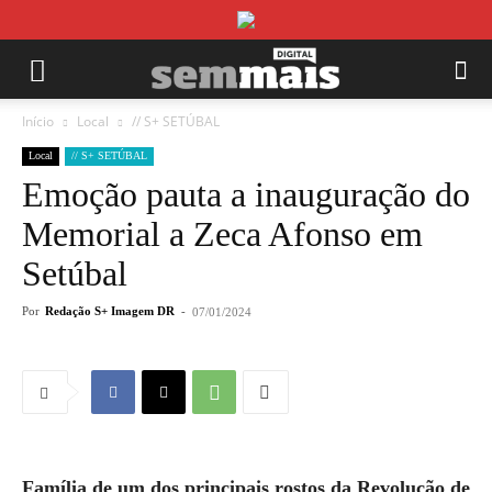
Início
Local
// S+ SETÚBAL
Local
// S+ SETÚBAL
Emoção pauta a inauguração do
Memorial a Zeca Afonso em
Setúbal
Por
Redação S+ Imagem DR
-
07/01/2024
Família de um dos principais rostos da Revolução de