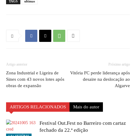
TAGS
ultimas
Artigo anterior
Próximo artigo
Zona Industrial e Ligeira de
Vitória FC perde liderança após
Sines com 43 novos lotes após
desaire na deslocação ao
obras de expansão
Algarve
ARTIGOS RELACIONADOS
Mais do autor
Festival Out.Fest no Barreiro com cartaz
fechado da 22.ª edição
// S+ SETÚBAL