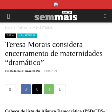
Início
Política
// S+ SETÚBAL
Política
// S+ SETÚBAL
Teresa Morais considera
encerramento de maternidades
“dramático”
Por
Redação S+ Imagem DR
-
23/01/2024
Cabeça de lista da Aliança Democrática (PSD/CDS-