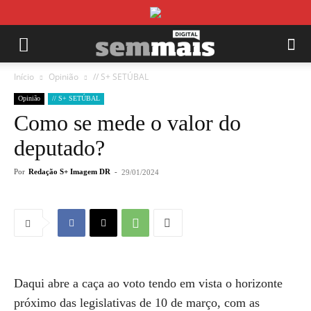
Início
Opinião
// S+ SETÚBAL
Opinião
// S+ SETÚBAL
Como se mede o valor do
deputado?
Por
Redação S+ Imagem DR
-
29/01/2024
Daqui abre a caça ao voto tendo em vista o horizonte
próximo das legislativas de 10 de março, com as