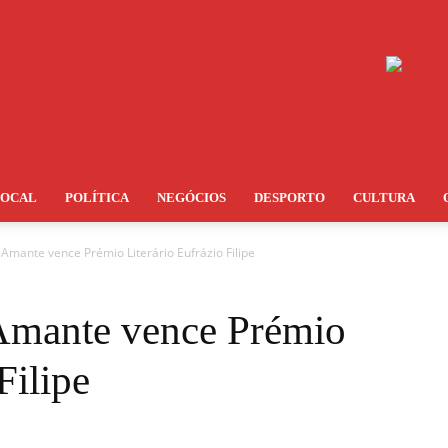
LOCAL
POLÍTICA
NEGÓCIOS
DESPORTO
CULTURA
 Amante vence Prémio Literário Eufrázio Filipe
 Amante vence Prémio
Filipe