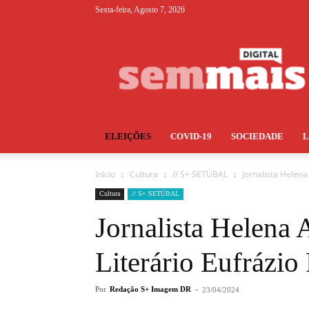
Sexta-feira, Agosto 7, 2026
S+
ELEIÇÕES
COVID-19
SOCIEDADE
Início
Cultura
// S+ SETÚBAL
Jornalista Helena
Cultura
// S+ SETÚBAL
Jornalista Helena
Literário Eufrázio 
Por
Redação S+ Imagem DR
-
23/04/2024