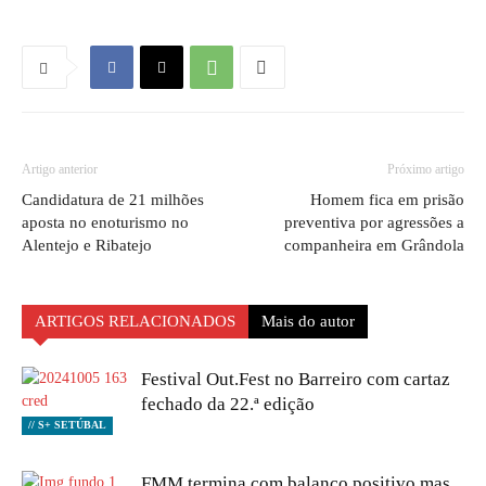
Artigo anterior
Próximo artigo
Candidatura de 21 milhões
Homem fica em prisão
aposta no enoturismo no
preventiva por agressões a
Alentejo e Ribatejo
companheira em Grândola
ARTIGOS RELACIONADOS
Mais do autor
Festival Out.Fest no Barreiro com cartaz
fechado da 22.ª edição
// S+ SETÚBAL
FMM termina com balanço positivo mas