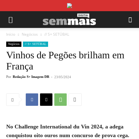
Início
Negócios
// S+ SETÚBAL
Negócios
// S+ SETÚBAL
Vinhos de Pegões brilham em
França
Por
Redação S+ Imagem DR
-
23/05/2024
No Challenge International du Vin 2024, a adega
conquistou oito ouros num concurso de prova cega.