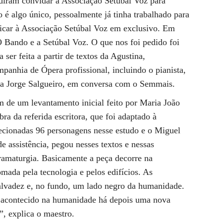
diram convidar a Associação Setúbal Voz para
o é algo único, pessoalmente já tinha trabalhado para
dicar à Associação Setúbal Voz em exclusivo. Em
 Bando e a Setúbal Voz. O que nos foi pedido foi
 ser feita a partir de textos da Agustina,
anhia de Ópera profissional, incluindo o pianista,
ica Jorge Salgueiro, em conversa com o Semmais.
m de um levantamento inicial feito por Maria João
ra da referida escritora, que foi adaptado à
ecionadas 96 personagens nesse estudo e o Miguel
de assistência, pegou nesses textos e nessas
ramaturgia. Basicamente a peça decorre na
mada pela tecnologia e pelos edifícios. As
vadez e, no fundo, um lado negro da humanidade.
acontecido na humanidade há depois uma nova
, explica o maestro.