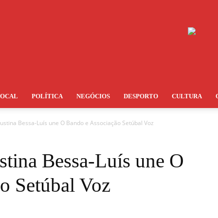
LOCAL
POLÍTICA
NEGÓCIOS
DESPORTO
CULTURA
ustina Bessa-Luís une O Bando e Associação Setúbal Voz
stina Bessa-Luís une O
o Setúbal Voz