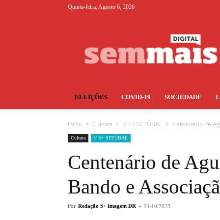
Quinta-feira, Agosto 6, 2026
S+
ELEIÇÕES
COVID-19
SOCIEDADE
Início
Cultura
// S+ SETÚBAL
Centenário de Ag
Cultura
// S+ SETÚBAL
Centenário de Agu
Bando e Associaçã
Por
Redação S+ Imagem DR
-
24/10/2025