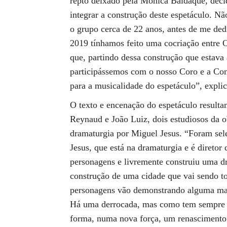
repto deixado pela Mónica Baldaque, deci
integrar a construção deste espetáculo. Nã
o grupo cerca de 22 anos, antes de me de
2019 tínhamos feito uma cocriação entre O
que, partindo dessa construção que estava a
participássemos com o nosso Coro e a Comp
para a musicalidade do espetáculo”, expl
O texto e encenação do espetáculo resulta
Reynaud e João Luiz, dois estudiosos da ob
dramaturgia por Miguel Jesus. “Foram sel
Jesus, que está na dramaturgia e é diretor 
personagens e livremente construiu uma d
construção de uma cidade que vai sendo to
personagens vão demonstrando alguma mal
Há uma derrocada, mas como tem sempre 
forma, numa nova força, um renascimento”