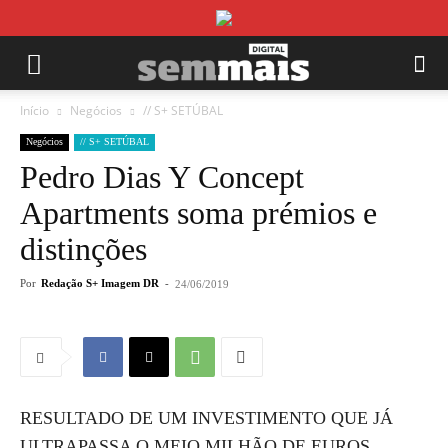
Início
Negócios
// S+ SETÚBAL
Negócios
// S+ SETÚBAL
Pedro Dias Y Concept
Apartments soma prémios e
distinções
Por
Redação S+ Imagem DR
-
24/06/2019
RESULTADO DE UM INVESTIMENTO QUE JÁ
ULTRAPASSA O MEIO MILHÃO DE EUROS