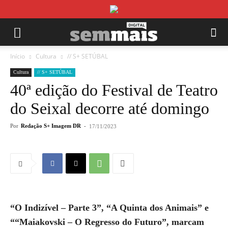
Início
Cultura
// S+ SETÚBAL
Cultura
// S+ SETÚBAL
40ª edição do Festival de Teatro
do Seixal decorre até domingo
Por
Redação S+ Imagem DR
-
17/11/2023
“O Indizível – Parte 3”, “A Quinta dos Animais” e
““Maiakovski – O Regresso do Futuro”, marcam