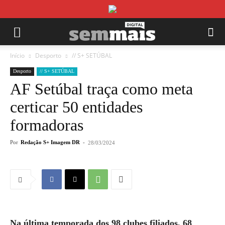
Início
Desporto
// S+ SETÚBAL
Desporto
// S+ SETÚBAL
AF Setúbal traça como meta
certicar 50 entidades
formadoras
Por
Redação S+ Imagem DR
-
28/03/2024
Na última temporada dos 98 clubes filiados, 68