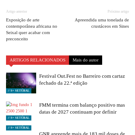
Artigo anterior
Próximo artigo
Exposição de arte
Apreendida uma tonelada de
contemporânea africana no
crustáceos em Sines
Seixal quer acabar com
preconceito
ARTIGOS RELACIONADOS
Mais do autor
Festival Out.Fest no Barreiro com cartaz
fechado da 22.ª edição
// S+ SETÚBAL
FMM termina com balanço positivo mas
datas de 2027 continuam por definir
// S+ SETÚBAL
// S+ SETÚBAL
GNR apreende mais de 183 mil doses de