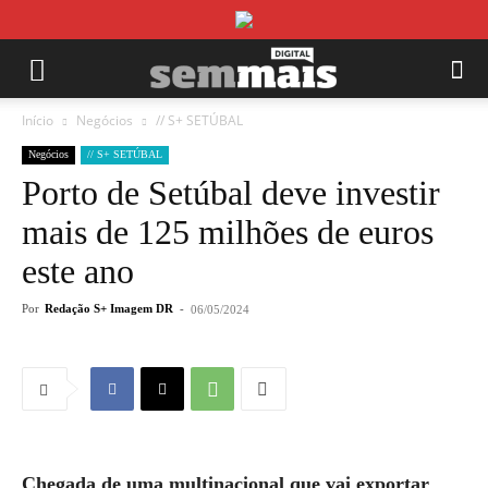
Início
Negócios
// S+ SETÚBAL
Negócios
// S+ SETÚBAL
Porto de Setúbal deve investir
mais de 125 milhões de euros
este ano
Por
Redação S+ Imagem DR
-
06/05/2024
Chegada de uma multinacional que vai exportar