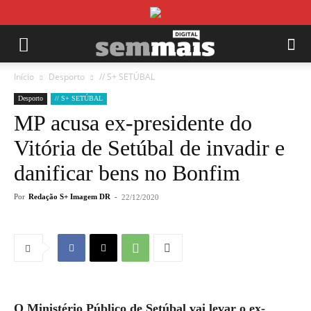
Início
Desporto
// S+ SETÚBAL
Desporto
// S+ SETÚBAL
MP acusa ex-presidente do
Vitória de Setúbal de invadir e
danificar bens no Bonfim
Por
Redação S+ Imagem DR
-
22/12/2020
O Ministério Público de Setúbal vai levar o ex-