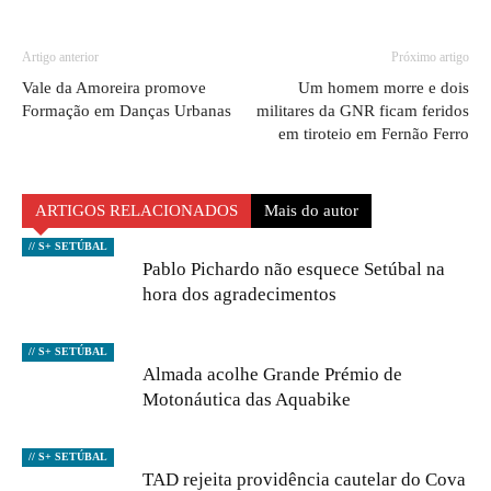
Artigo anterior
Próximo artigo
Vale da Amoreira promove
Um homem morre e dois
Formação em Danças Urbanas
militares da GNR ficam feridos
em tiroteio em Fernão Ferro
ARTIGOS RELACIONADOS
Mais do autor
// S+ SETÚBAL
Pablo Pichardo não esquece Setúbal na
hora dos agradecimentos
// S+ SETÚBAL
Almada acolhe Grande Prémio de
Motonáutica das Aquabike
// S+ SETÚBAL
TAD rejeita providência cautelar do Cova