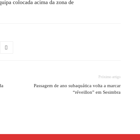
equipa colocada acima da zona de
Próximo artigo
da
Passagem de ano subaquática volta a marcar
“réveillon” em Sesimbra