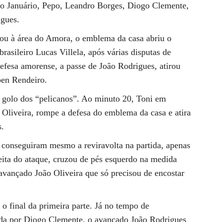
no Januário, Pepo, Leandro Borges, Diogo Clemente,
igues.
ou à área do Amora, o emblema da casa abriu o
asileiro Lucas Villela, após várias disputas de
defesa amorense, a passe de João Rodrigues, atirou
ben Rendeiro.
golo dos “pelicanos”. Ao minuto 20, Toni em
Oliveira, rompe a defesa do emblema da casa e atira
s.
conseguiram mesmo a reviravolta na partida, apenas
eita do ataque, cruzou de pés esquerdo na medida
 avançado João Oliveira que só precisou de encostar
o final da primeira parte. Já no tempo de
da por Diogo Clemente, o avançado João Rodrigues