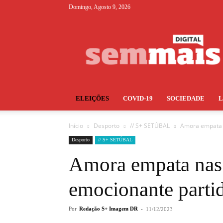
Domingo, Agosto 9, 2026
S+
ELEIÇÕES
COVID-19
SOCIEDADE
Início
Desporto
// S+ SETÚBAL
Amora empata 
Desporto
// S+ SETÚBAL
Amora empata nas
emocionante part
Por
Redação S+ Imagem DR
-
11/12/2023