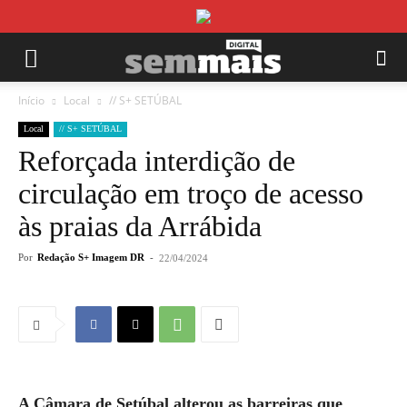
Início
Local
// S+ SETÚBAL
Local
// S+ SETÚBAL
Reforçada interdição de
circulação em troço de acesso
às praias da Arrábida
Por
Redação S+ Imagem DR
-
22/04/2024
A Câmara de Setúbal alterou as barreiras que