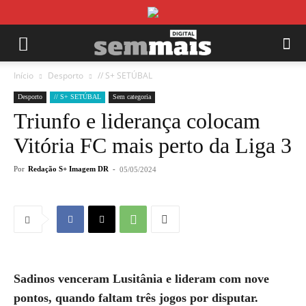
Início
Desporto
// S+ SETÚBAL
Desporto
// S+ SETÚBAL
Sem categoria
Triunfo e liderança colocam
Vitória FC mais perto da Liga 3
Por
Redação S+ Imagem DR
-
05/05/2024
Sadinos venceram Lusitânia e lideram com nove
pontos, quando faltam três jogos por disputar.