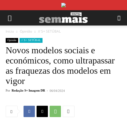
Início
Opinião
// S+ SETÚBAL
Opinião
// S+ SETÚBAL
Novos modelos sociais e
económicos, como ultrapassar
as fraquezas dos modelos em
vigor
Por
Redação S+ Imagem DR
-
06/04/2024