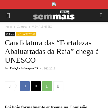
Início
Cultura
// S+ ALENTEJO
Cultura
// S+ ALENTEJO
Candidatura das “Fortalezas
Abaluartadas da Raia” chega à
UNESCO
Por
Redação S+ Imagem DR
-
18/12/2019
Foi hoje formalmente entregue na Comissão