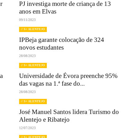
r
PJ investiga morte de criança de 13
anos em Elvas
09/11/2023
// S+ ALENTEJO
IPBeja garante colocação de 324
novos estudantes
28/08/2023
// S+ ALENTEJO
xa
Universidade de Évora preenche 95%
das vagas na 1.ª fase do...
28/08/2023
// S+ ALENTEJO
José Manuel Santos lidera Turismo do
Alentejo e Ribatejo
12/07/2023
// S+ ALENTEJO