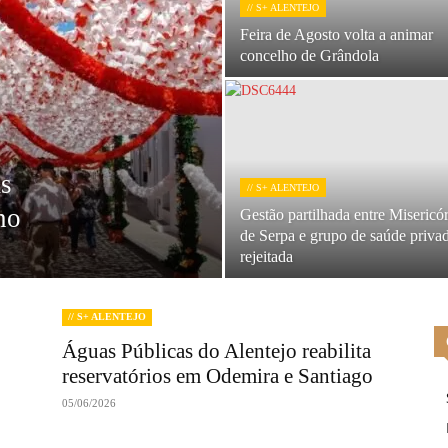
// S+ ALENTEJO
Feira de Agosto volta a animar
concelho de Grândola
as
// S+ ALENTEJO
no
Gestão partilhada entre Misericó
de Serpa e grupo de saúde priva
rejeitada
// S+ ALENTEJO
Águas Públicas do Alentejo reabilita
reservatórios em Odemira e Santiago
05/06/2026