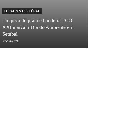
LOCAL // S+ SETÚBAL
COVID-19
Limpeza de praia e bandeira ECO
XXI marcam Dia do Ambiente em
Aluna da Secun
Setúbal
teste positivo à
05/06/2026
23/06/2020