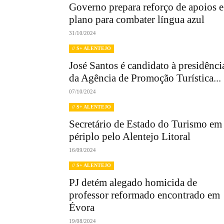
Governo prepara reforço de apoios e
plano para combater língua azul
31/10/2024
// S+ ALENTEJO
José Santos é candidato à presidênci
da Agência de Promoção Turística...
07/10/2024
// S+ ALENTEJO
Secretário de Estado do Turismo em
périplo pelo Alentejo Litoral
16/09/2024
// S+ ALENTEJO
PJ detém alegado homicida de
professor reformado encontrado em
Évora
19/08/2024