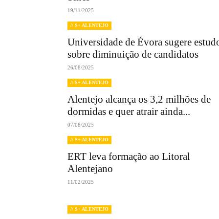
19/11/2025
// S+ ALENTEJO
Universidade de Évora sugere estud
sobre diminuição de candidatos
26/08/2025
// S+ ALENTEJO
Alentejo alcança os 3,2 milhões de
dormidas e quer atrair ainda...
07/08/2025
// S+ ALENTEJO
ERT leva formação ao Litoral
Alentejano
11/02/2025
// S+ ALENTEJO