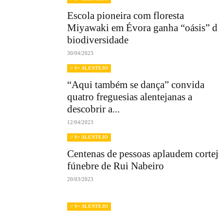
Escola pioneira com floresta
Miyawaki em Évora ganha “oásis” d
biodiversidade
30/04/2023
// S+ ALENTEJO
“Aqui também se dança” convida
quatro freguesias alentejanas a
descobrir a...
12/04/2023
// S+ ALENTEJO
Centenas de pessoas aplaudem corte
fúnebre de Rui Nabeiro
20/03/2023
// S+ ALENTEJO