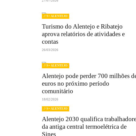
27/07/2026
// S+ ALENTEJO
Turismo do Alentejo e Ribatejo
aprova relatórios de atividades e
contas
26/03/2026
// S+ ALENTEJO
Alentejo pode perder 700 milhões d
euros no próximo período
comunitário
18/02/2026
// S+ ALENTEJO
Alentejo 2030 qualifica trabalhador
da antiga central termoelétrica de
Sines