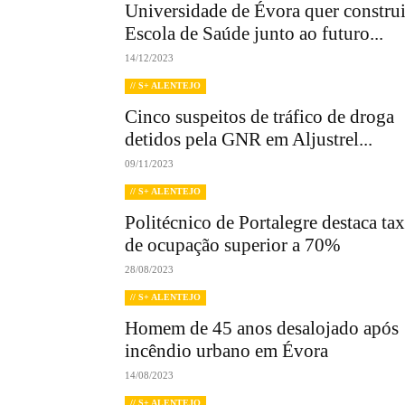
Universidade de Évora quer construi
Escola de Saúde junto ao futuro...
14/12/2023
// S+ ALENTEJO
Cinco suspeitos de tráfico de droga
detidos pela GNR em Aljustrel...
09/11/2023
// S+ ALENTEJO
Politécnico de Portalegre destaca ta
de ocupação superior a 70%
28/08/2023
// S+ ALENTEJO
Homem de 45 anos desalojado após
incêndio urbano em Évora
14/08/2023
// S+ ALENTEJO