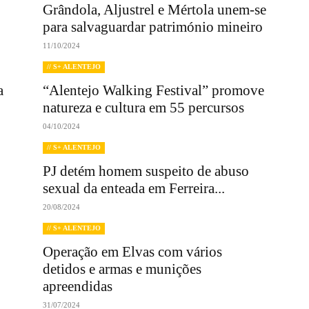
Grândola, Aljustrel e Mértola unem-se
para salvaguardar património mineiro
11/10/2024
// S+ ALENTEJO
a
“Alentejo Walking Festival” promove
natureza e cultura em 55 percursos
04/10/2024
// S+ ALENTEJO
PJ detém homem suspeito de abuso
sexual da enteada em Ferreira...
20/08/2024
// S+ ALENTEJO
Operação em Elvas com vários
detidos e armas e munições
apreendidas
31/07/2024