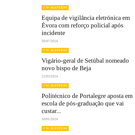
// S+ ALENTEJO
Equipa de vigilância eletrónica em
Évora com reforço policial após
incidente
30/07/2024
// S+ ALENTEJO
Vigário-geral de Setúbal nomeado
novo bispo de Beja
21/03/2024
// S+ ALENTEJO
Politécnico de Portalegre aposta em
escola de pós-graduação que vai
custar...
10/01/2024
// S+ ALENTEJO