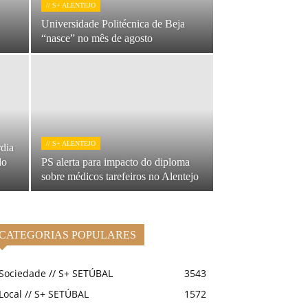
// S+ ALENTEJO
Universidade Politécnica de Beja
“nasce” no mês de agosto
// S+ ALENTEJO
rdia
do
PS alerta para impacto do diploma
sobre médicos tarefeiros no Alentejo
CATEGORIAS POPULARES
Sociedade // S+ SETÚBAL
3543
Local // S+ SETÚBAL
1572