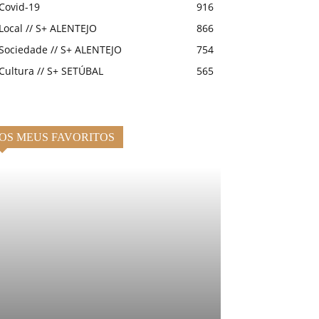
Covid-19
916
Local // S+ ALENTEJO
866
Sociedade // S+ ALENTEJO
754
Cultura // S+ SETÚBAL
565
OS MEUS FAVORITOS