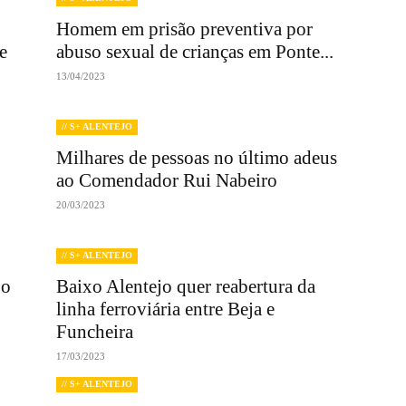
Homem em prisão preventiva por
e
abuso sexual de crianças em Ponte...
13/04/2023
// S+ ALENTEJO
Milhares de pessoas no último adeus
ao Comendador Rui Nabeiro
20/03/2023
// S+ ALENTEJO
jo
Baixo Alentejo quer reabertura da
linha ferroviária entre Beja e
Funcheira
17/03/2023
// S+ ALENTEJO