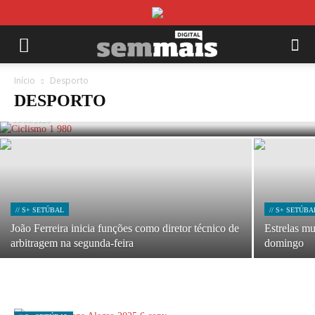
// S+ SETÚBAL
Pelotão da Volta a Portugal em Sines nos
Início
Desporto
próximos dois anos
DESPORTO
05/08/2026
// S+ SETÚBAL
// S+ SETÚBA
João Ferreira inicia funções como diretor técnico de
Estrelas m
arbitragem na segunda-feira
domingo