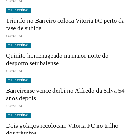
18/03/2024
// S+ SETÚBAL
Triunfo no Barreiro coloca Vitória FC perto da
fase de subida...
04/03/2024
// S+ SETÚBAL
Quinito homenageado na maior noite do
desporto setubalense
03/03/2024
// S+ SETÚBAL
Barreirense vence dérbi no Alfredo da Silva 54
anos depois
26/02/2024
// S+ SETÚBAL
Dois golaços recolocam Vitória FC no trilho
dos triunfos