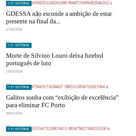
// S+ SETÚBAL
GDESSA não esconde a ambição de estar
presente na final da...
27/03/2026
// S+ SETÚBAL
Morte de Silvino Louro deixa futebol
português de luto
19/03/2026
// S+ SETÚBAL
Galitos sonha com “exibição de excelência”
para eliminar FC Porto
20/02/2026
// S+ SETÚBAL