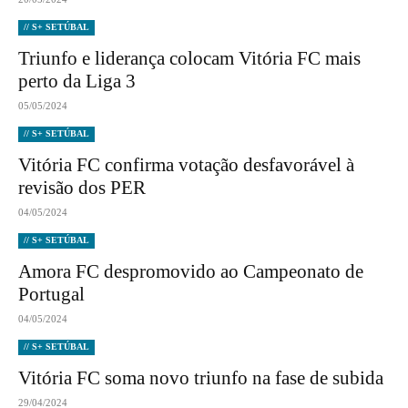
// S+ SETÚBAL
Triunfo e liderança colocam Vitória FC mais
perto da Liga 3
05/05/2024
// S+ SETÚBAL
Vitória FC confirma votação desfavorável à
revisão dos PER
04/05/2024
// S+ SETÚBAL
Amora FC despromovido ao Campeonato de
Portugal
04/05/2024
// S+ SETÚBAL
Vitória FC soma novo triunfo na fase de subida
29/04/2024