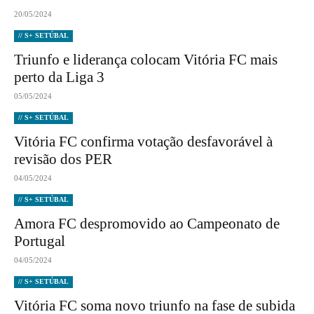
20/05/2024
// S+ SETÚBAL
Triunfo e liderança colocam Vitória FC mais
perto da Liga 3
05/05/2024
// S+ SETÚBAL
Vitória FC confirma votação desfavorável à
revisão dos PER
04/05/2024
// S+ SETÚBAL
Amora FC despromovido ao Campeonato de
Portugal
04/05/2024
// S+ SETÚBAL
Vitória FC soma novo triunfo na fase de subida