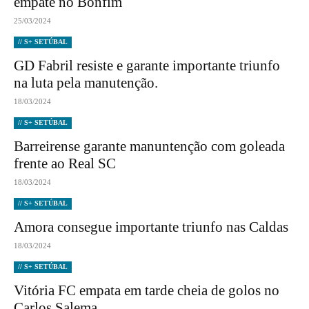
empate no Bonfim
25/03/2024
// S+ SETÚBAL
GD Fabril resiste e garante importante triunfo
na luta pela manutenção.
18/03/2024
// S+ SETÚBAL
Barreirense garante manuntenção com goleada
frente ao Real SC
18/03/2024
// S+ SETÚBAL
Amora consegue importante triunfo nas Caldas
18/03/2024
// S+ SETÚBAL
Vitória FC empata em tarde cheia de golos no
Carlos Salema