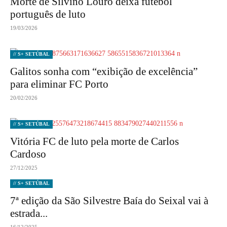
Morte de Silvino Louro deixa futebol
português de luto
19/03/2026
// S+ SETÚBAL
Galitos sonha com “exibição de excelência”
para eliminar FC Porto
20/02/2026
// S+ SETÚBAL
Vitória FC de luto pela morte de Carlos
Cardoso
27/12/2025
// S+ SETÚBAL
7ª edição da São Silvestre Baía do Seixal vai à
estrada...