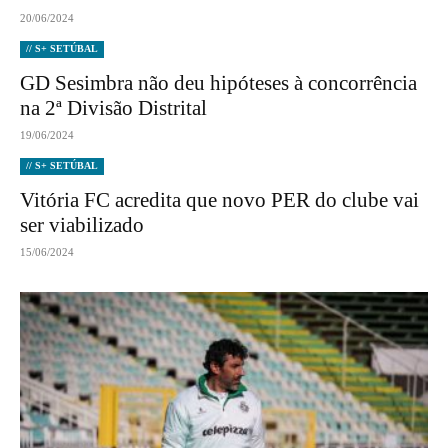
20/06/2024
// S+ SETÚBAL
GD Sesimbra não deu hipóteses à concorrência
na 2ª Divisão Distrital
19/06/2024
// S+ SETÚBAL
Vitória FC acredita que novo PER do clube vai
ser viabilizado
15/06/2024