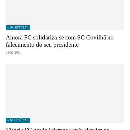
// S+ SETÚBAL
Amora FC solidariza-se com SC Covilhã no
falecimento do seu presidente
08/01/2024
// S+ SETÚBAL
Vitória FC perde liderança após desaire na