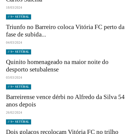
18/03/2024
// S+ SETÚBAL
Triunfo no Barreiro coloca Vitória FC perto da
fase de subida...
04/03/2024
// S+ SETÚBAL
Quinito homenageado na maior noite do
desporto setubalense
03/03/2024
// S+ SETÚBAL
Barreirense vence dérbi no Alfredo da Silva 54
anos depois
26/02/2024
// S+ SETÚBAL
Dois golaços recolocam Vitória FC no trilho