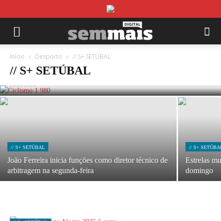
// S+ SETÚBAL
Pelotão da Volta a Portugal em Sines nos
Início
Desporto
// S+ SETÚBAL
próximos dois anos
// S+ SETÚBAL
05/08/2026
// S+ SETÚBAL
// S+ SETÚBA
João Ferreira inicia funções como diretor técnico de
Estrelas m
arbitragem na segunda-feira
domingo