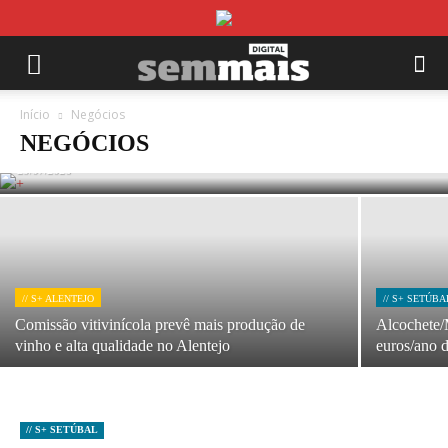
// S+ SETÚBAL
Brico Depôt investe 9 milhões de euros em
Início
Negócios
loja no Seixal
NEGÓCIOS
29/07/2026
// S+ ALENTEJO
// S+ SETÚBA
Comissão vitivinícola prevê mais produção de
Alcochete/
vinho e alta qualidade no Alentejo
euros/ano 
// S+ SETÚBAL