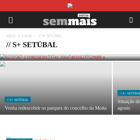
Início
// S+ SETÚBAL
Local
// S+ SETÚBAL
Festas do Barreiro: Dez dias de arromba
// S+ SETÚBAL
05/08/2026
// S+ SETÚBA
// S+ SETÚBAL
Situação d
Venha redescobrir os parques do concelho da Moita
agosto